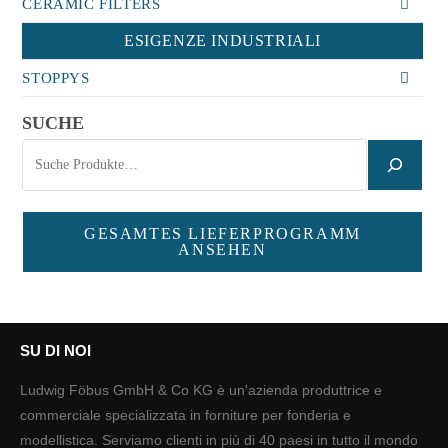
CERAMIC FILTERS
ESIGENZE INDUSTRIALI
STOPPYS
SUCHE
GESAMTES LIEFERPROGRAMM
ANSEHEN
SU DI NOI
Ludwig Föbus GmbH & Co KG è un'azienda produttrice e
commerciale specializzata in forniture per fonderia e
modellistica. Serviamo clienti in più di 40 paesi in tutto il mondo