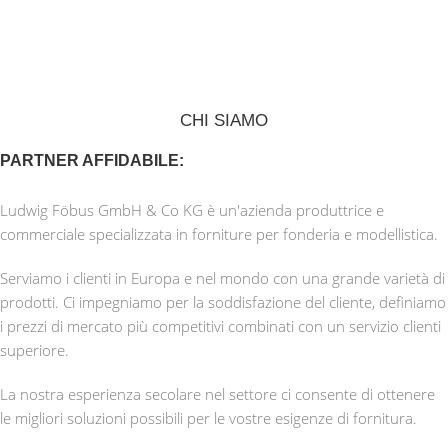
OLTRE 150 ANNI DI
CHI SIAMO
STORIA NEL
PARTNER AFFIDABILE:
PLASMARE
IL FUTURO
Ludwig Föbus GmbH & Co KG è un'azienda produttrice e
commerciale specializzata in forniture per fonderia e modellistica.
Serviamo i clienti in Europa e nel mondo con una grande varietà di
prodotti. Ci impegniamo per la soddisfazione del cliente, definiamo
i prezzi di mercato più competitivi combinati con un servizio clienti
superiore.
La nostra esperienza secolare nel settore ci consente di ottenere
le migliori soluzioni possibili per le vostre esigenze di fornitura.