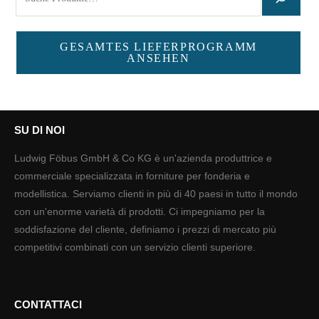
GESAMTES LIEFERPROGRAMM
ANSEHEN
SU DI NOI
Ludwig Föbus GmbH & Co KG è un'azienda produttrice e
commerciale specializzata in forniture per fonderia e
modellistica. Serviamo clienti in più di 40 paesi in tutto il mondo
con un'enorme varietà di prodotti. Ci impegniamo per la
soddisfazione del cliente, definiamo i prezzi di mercato più
competitivi combinati con un servizio clienti superiore.
CONTATTACI