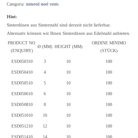
Categoria:
sintered steel vents
Hint:
Sinterdüsen aus Sinterstahl sind derzeit nicht lieferbar.
Alternativ können wir Ihnen Sinterdüsen aus Edelstahl anbieten.
PRODUCT NO.
ORDINE MINIMO
Ø (MM)
HEIGHT (MM)
(ENQUIRY)
(STÜCK)
ESD050310
ESD050310
3
10
100
ESD050410
ESD050410
4
10
100
ESD050510
ESD050510
5
10
100
ESD050610
ESD050610
6
10
100
ESD050810
ESD050810
8
10
100
ESD051010
ESD051010
10
10
100
ESD051210
ESD051210
12
10
100
ESD051410
ESD051410
14
10
100