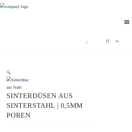
IT
DE
EN
FR
🔍
ES
SINTERDÜSEN AUS
SINTERSTAHL | 0,5MM
POREN