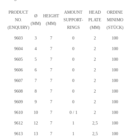
PRODUCT
AMOUNT
HEAD
ORDINE
Ø
HEIGHT
NO.
SUPPORT-
PLATE
MINIMO
(MM)
(MM)
(ENQUIRY)
RINGS
(MM)
(STÜCK)
9603
9603
3
7
0
2
100
9604
9604
4
7
0
2
100
9605
9605
5
7
0
2
100
9606
9606
6
7
0
2
100
9607
9607
7
7
0
2
100
9608
9608
8
7
0
2
100
9609
9609
9
7
0
2
100
9610
9610
10
7
0 / 1
2
100
9612
9612
12
7
1
2,5
100
9613
9613
13
7
1
2,5
100