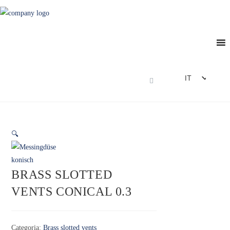
IT
DE
EN
FR
🔍
ES
BRASS SLOTTED
VENTS CONICAL 0.3
Categoria:
Brass slotted vents