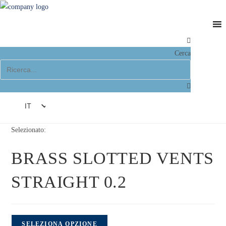
Salta
al
contenuto
Cerca
IT
DE
Selezionato:
EN
BRASS SLOTTED VENTS
FR
ES
STRAIGHT 0.2
SELEZIONA OPZIONE