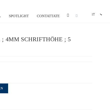
IT
A
SPOTLIGHT
CONTATTATE
DE
EN
; 4MM SCHRIFTHÖHE ; 5
FR
ES
EN