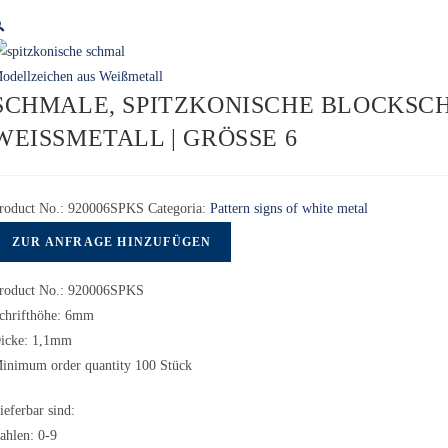

SCHMALE, SPITZKONISCHE BLOCKSCH
WEISSMETALL | GRÖSSE 6
roduct No.:
920006SPKS
Categoria:
Pattern signs of white metal
ZUR ANFRAGE HINZUFÜGEN
roduct No.: 920006SPKS
chrifthöhe: 6mm
icke: 1,1mm
inimum order quantity 100 Stück
ieferbar sind:
ahlen: 0-9