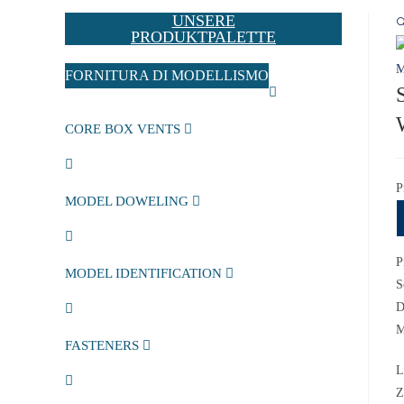
UNSERE

PRODUKTPALETTE
FORNITURA DI MODELLISMO
CORE BOX VENTS
P
MODEL DOWELING
P
MODEL IDENTIFICATION
S
D
M
FASTENERS
L
Z