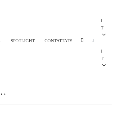
I
T
A
SPOTLIGHT
CONTATTATE
I
T
S…