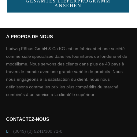
GESAMTES LIEFERPROGRAMM
ANSEHEN
À PROPOS DE NOUS
Ludwig Föbus GmbH & Co KG est un fabricant et une société
commerciale spécialisée dans les fournitures de fonderie et de
modélisme. Nous servons des clients dans plus de 40 pays à
travers le monde avec une grande variété de produits. Nous
nous engageons à la satisfaction du client, nous nous
définissons comme les prix les plus compétitifs du marché
combinés à un service à la clientèle supérieur.
CONTACTEZ-NOUS
(0049) (0) 5241/300 71-0