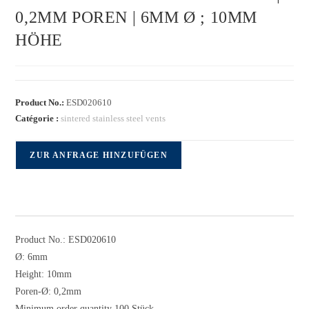
0,2MM POREN | 6MM Ø ; 10MM
HÖHE
Product No.:
ESD020610
Catégorie :
sintered stainless steel vents
ZUR ANFRAGE HINZUFÜGEN
Product No.: ESD020610
Ø: 6mm
Height: 10mm
Poren-Ø: 0,2mm
Minimum order quantity 100 Stück