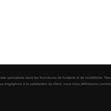
e spécialisée dans les fournitures de fonderie et de modélisme. Nous
s engageons à la satisfaction du client, nous nous définissons comme l