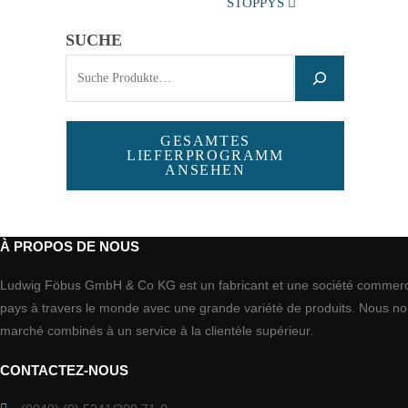
STOPPYS
SUCHE
GESAMTES
LIEFERPROGRAMM
ANSEHEN
À PROPOS DE NOUS
Ludwig Föbus GmbH & Co KG est un fabricant et une société commercial
pays à travers le monde avec une grande variété de produits. Nous nou
marché combinés à un service à la clientèle supérieur.
CONTACTEZ-NOUS