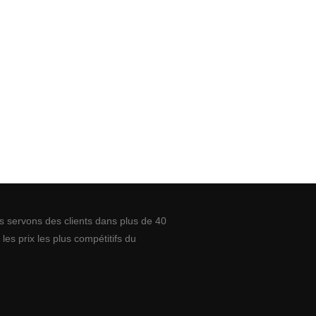
 servons des clients dans plus de 40
es prix les plus compétitifs du