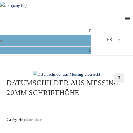
FR
DE
EN
ES
IT
DATUMSCHILDER AUS MESSING ;
🔍
20MM SCHRIFTHÖHE
Catégorie :
date plates