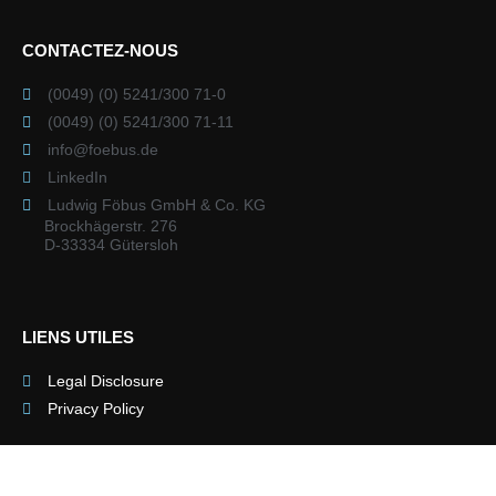
CONTACTEZ-NOUS
(0049) (0) 5241/300 71-0
(0049) (0) 5241/300 71-11
info@foebus.de
LinkedIn
Ludwig Föbus GmbH & Co. KG
Brockhägerstr. 276
D-33334 Gütersloh
LIENS UTILES
Legal Disclosure
Privacy Policy