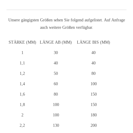
Unsere gängigsten Größen sehen Sie folgend aufgelistet. Auf Anfrage
auch weitere Größen verfügbar.
STÄRKE (MM)
LÄNGE AB (MM)
LÄNGE BIS (MM)
Formerstifte-1mm-staerke
1
30
40
Formerstifte-1-1mm-staerke
1,1
40
40
Formerstifte-1-2mm-staerke
1,2
50
80
Formerstifte-1-4mm-staerke
1,4
60
100
Formerstifte-1-6mm-staerke
1,6
80
150
Formerstifte-1-8mm-staerke
1,8
100
150
Formerstifte-2mm-staerke
2
100
180
Formerstifte-2-2mm-staerke
2,2
130
200