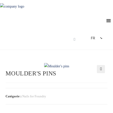
FR
DE
EN
ES
IT
MOULDER'S PINS
🔍
Catégorie :
Nails for Foundry