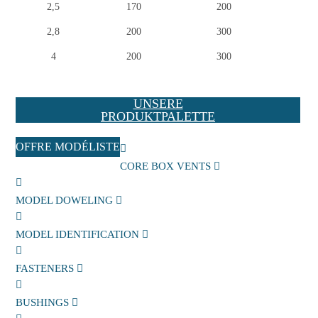
Formerstifte-2-5mm-staerke
2,5
170
200
Formerstifte-2-8mm-staerke
2,8
200
300
Formerstifte-4mm-staerke
4
200
300
UNSERE
PRODUKTPALETTE
OFFRE MODÉLISTE
CORE BOX VENTS
MODEL DOWELING
MODEL IDENTIFICATION
FASTENERS
BUSHINGS