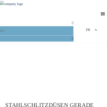
FR
DE
EN
ES
IT
STAHLSCHLITZDÜSEN GERADE