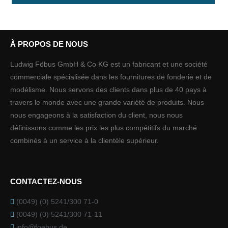
À PROPOS DE NOUS
Ludwig Föbus GmbH & Co KG est un fabricant et une société
commerciale spécialisée dans les fournitures de fonderie et de
modélisme. Nous servons des clients dans plus de 40 pays à
travers le monde avec une grande variété de produits. Nous
nous engageons à la satisfaction du client, nous nous
définissons comme les prix les plus compétitifs du marché
combinés à un service à la clientèle supérieur.
CONTACTEZ-NOUS
(0049) (0) 5241/300 71-0
(0049) (0) 5241/300 71-11
info@foebus.de