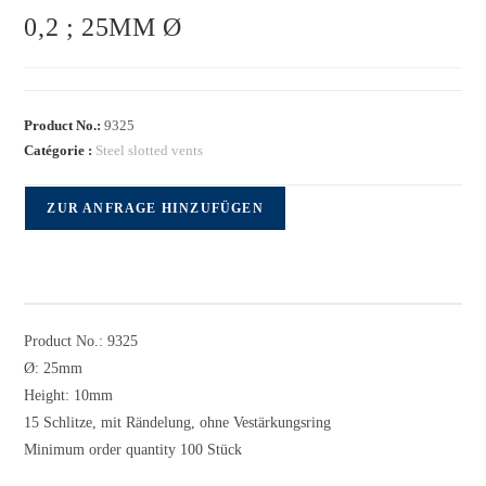
0,2 ; 25MM Ø
Product No.:
9325
Catégorie :
Steel slotted vents
ZUR ANFRAGE HINZUFÜGEN
Product No.: 9325
Ø: 25mm
Height: 10mm
15 Schlitze, mit Rändelung, ohne Vestärkungsring
Minimum order quantity 100 Stück