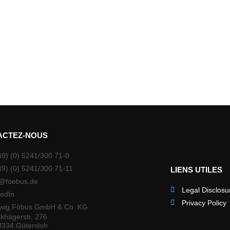
ACTEZ-NOUS
49) (0) 5241/300 71-0
49) (0) 5241/300 71-11
LIENS UTILES
o@foebus.de
Legal Disclosu
kedIn
Privacy Policy
wig Föbus GmbH & Co. KG
khägerstr. 276
3334 Gütersloh