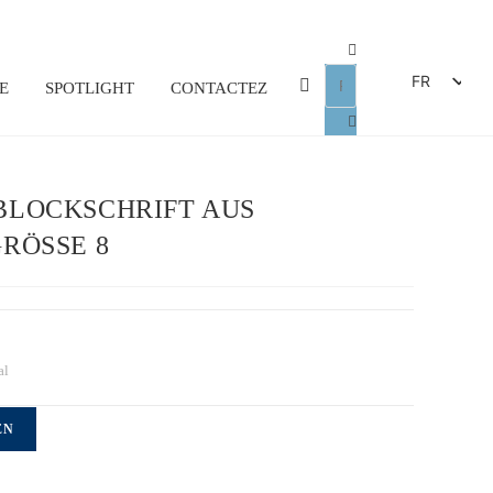
FR
E
SPOTLIGHT
CONTACTEZ
DE
EN
ES
BLOCKSCHRIFT AUS
IT
RÖSSE 8
al
EN