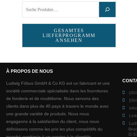
GESAMTES
LIEFERPROGRAMM
ANSEHEN
À PROPOS DE NOUS
CONT
Ludwig Föbus GmbH & Co KG est un fabricant et une
société commerciale spécialisée dans les fournitures
(00
de fonderie et de modélisme. Nous servons des
(00
clients dans plus de 40 pays à travers le monde avec
inf
une grande variété de produits. Nous nous
Lin
engageons à la satisfaction du client, nous nous
Lud
Broc
définissons comme les prix les plus compétitifs du
D-3
marché combinés à un service à la clientèle