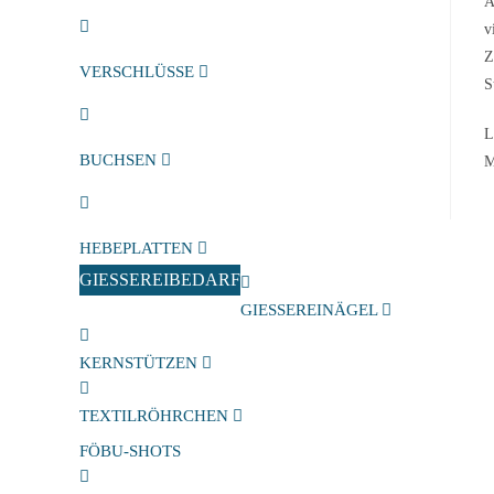
A
v
Z
VERSCHLÜSSE
S
L
BUCHSEN
M
HEBEPLATTEN
GIESSEREIBEDARF
GIESSEREINÄGEL
KERNSTÜTZEN
TEXTILRÖHRCHEN
FÖBU-SHOTS