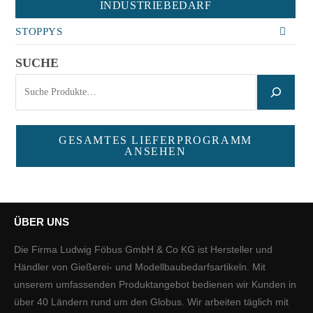
INDUSTRIEBEDARF
STOPPYS
SUCHE
GESAMTES LIEFERPROGRAMM
ANSEHEN
ÜBER UNS
Die Firma Ludwig Föbus GmbH & Co KG ist Hersteller und
Händler von Gießerei- und Modellbaubedarfsartikeln. Mit
unserem umfassenden Produktangebot bedienen wir Kunden in
über 40 Ländern rund um den Globus. Wir arbeiten täglich mit