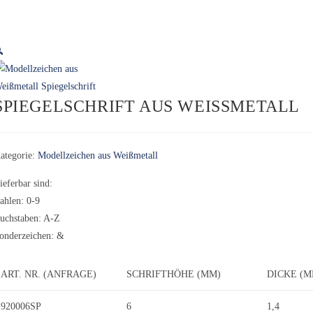

SPIEGELSCHRIFT AUS WEISSMETALL
ategorie:
Modellzeichen aus Weißmetall
ieferbar sind:
ahlen: 0-9
uchstaben: A-Z
onderzeichen: &
ART. NR. (ANFRAGE)
SCHRIFTHÖHE (MM)
DICKE (M
920006SP
6
1,4