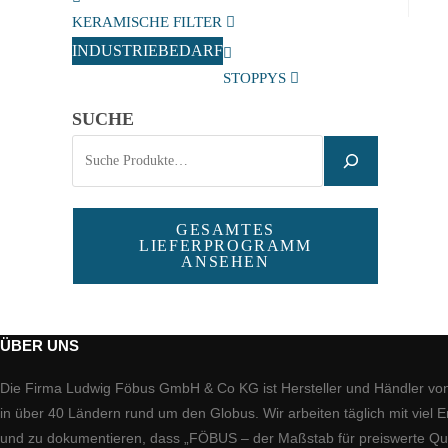
KERAMISCHE FILTER
INDUSTRIEBEDARF
STOPPYS
SUCHE
GESAMTES
LIEFERPROGRAMM
ANSEHEN
ÜBER UNS
Die Firma Ludwig Föbus GmbH & Co KG ist Hersteller und Händler vo
in über 40 Ländern rund um den Globus. Wir arbeiten täglich mit viel
und zu dokumentieren, dass „FÖBUS – der Maßstab für preiswerte Qualit