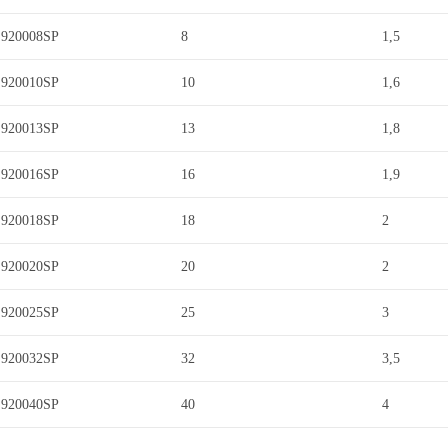
920008SP
8
1,5
920010SP
10
1,6
920013SP
13
1,8
920016SP
16
1,9
920018SP
18
2
920020SP
20
2
920025SP
25
3
920032SP
32
3,5
920040SP
40
4