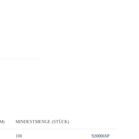
M)
MINDESTMENGE (STÜCK)
100
920006SP