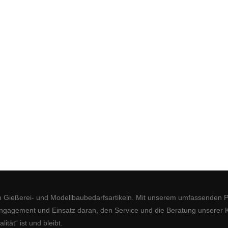
n Gießerei- und Modellbaubedarfsartikeln. Mit unserem umfassenden 
 Engagement und Einsatz daran, den Service und die Beratung unserer 
ät“ ist und bleibt.