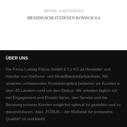
MESSING SCHLITZDÜSEN
MESSINGSCHLITZDÜSEN KONISCH 0,4
ÜBER UNS
Die Firma Ludwig Föbus GmbH & Co KG ist Hersteller und
Händler von Gießerei- und Modellbaubedarfsartikeln. Mit
unserem umfassenden Produktangebot bedienen wir Kunden in
über 40 Ländern rund um den Globus. Wir arbeiten täglich mit
viel Engagement und Einsatz daran, den Service und die
Beratung unserer Kunden möglichst optimal zu gestalten und zu
dokumentieren, dass „FÖBUS – der Maßstab für preiswerte
Qualität“ ist und bleibt.