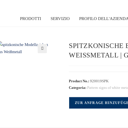
PRODOTTI
SERVIZIO
PROFILO DELL'AZIEND
SPITZKONISCHE 
WEISSMETALL | GR
🔍
Product No.:
920019SPK
Categoria:
Pattern signs of white met
ZUR ANFRAGE HINZUFÜG