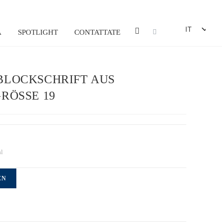
IT
A
SPOTLIGHT
CONTATTATE
DE
EN
BLOCKSCHRIFT AUS
FR
ÖSSE 19
ES
al
EN