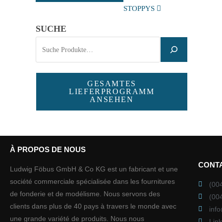
STOPPYS
SUCHE
GESAMTES
LIEFERPROGRAMM
ANSEHEN
À PROPOS DE NOUS
CONT
Ludwig Föbus GmbH & Co KG est un fabricant et une
société commerciale spécialisée dans les fournitures
(00
de fonderie et de modélisme. Nous servons des
(00
clients dans plus de 40 pays à travers le monde avec
inf
une grande variété de produits. Nous nous
Lin