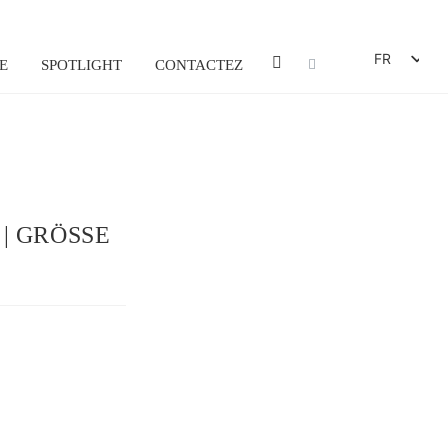
FR
E
SPOTLIGHT
CONTACTEZ
DE
EN
ES
IT
GRÖSSE 32