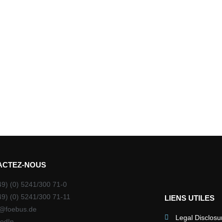
ACTEZ-NOUS
49) (0) 5241/300 71-0
49) (0) 5241/300 71-11
LIENS UTILES
o@foebus.de
Legal Disclosu
kedIn