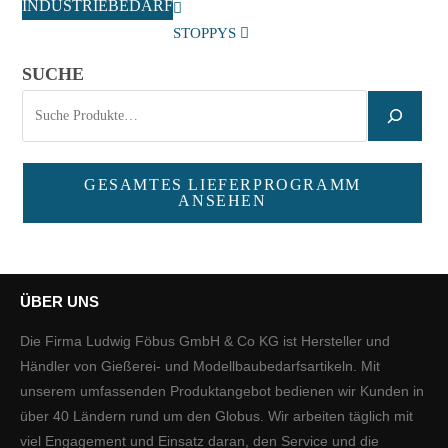
INDUSTRIEBEDARF
STOPPYS
SUCHE
GESAMTES LIEFERPROGRAMM
ANSEHEN
ÜBER UNS
Die Firma Ludwig Föbus GmbH & Co KG ist Hersteller und
Händler von Gießerei- und Modellbaubedarfsartikeln. Mit
unserem umfassenden Produktangebot bedienen wir Kunden in
über 40 Ländern rund um den Globus. Wir arbeiten täglich mit
viel Engagement und Einsatz daran, den Service und die