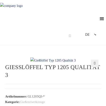
DE
EN
FR
ES
IT
GIESSLÖFFEL TYP 1205 QUALITÄT 3
🔍
Artikelnummer:
GL1205Q3-*
Kategorie:
Gießereiwerkzeuge