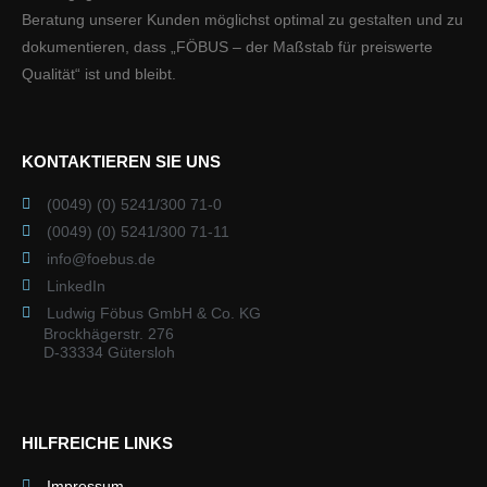
Beratung unserer Kunden möglichst optimal zu gestalten und zu
dokumentieren, dass „FÖBUS – der Maßstab für preiswerte
Qualität“ ist und bleibt.
KONTAKTIEREN SIE UNS
(0049) (0) 5241/300 71-0
(0049) (0) 5241/300 71-11
info@foebus.de
LinkedIn
Ludwig Föbus GmbH & Co. KG
Brockhägerstr. 276
D-33334 Gütersloh
HILFREICHE LINKS
Impressum