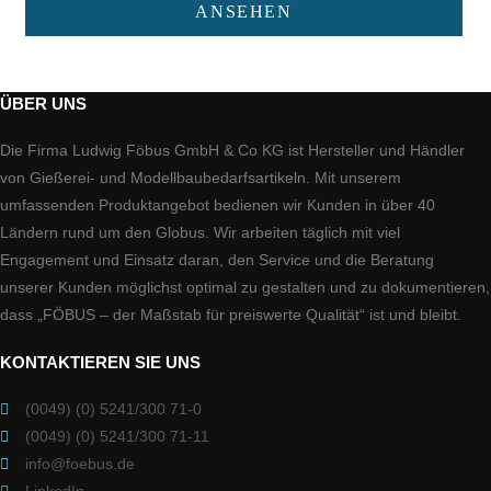
ANSEHEN
ÜBER UNS
Die Firma Ludwig Föbus GmbH & Co KG ist Hersteller und Händler
von Gießerei- und Modellbaubedarfsartikeln. Mit unserem
umfassenden Produktangebot bedienen wir Kunden in über 40
Ländern rund um den Globus. Wir arbeiten täglich mit viel
Engagement und Einsatz daran, den Service und die Beratung
unserer Kunden möglichst optimal zu gestalten und zu dokumentieren,
dass „FÖBUS – der Maßstab für preiswerte Qualität“ ist und bleibt.
KONTAKTIEREN SIE UNS
(0049) (0) 5241/300 71-0
(0049) (0) 5241/300 71-11
info@foebus.de