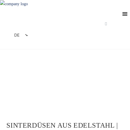
Zum
Inhalt
springen
DE
EN
FR
ES
IT
SINTERDÜSEN AUS EDELSTAHL |