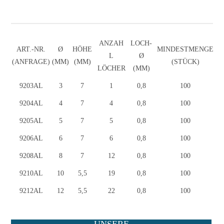
ANZAH
LOCH-
ART.-NR.
Ø
HÖHE
MINDESTMENGE
L
Ø
(ANFRAGE)
(MM)
(MM)
(STÜCK)
LÖCHER
(MM)
9203AL
9203AL
3
7
1
0,8
100
9204AL
9204AL
4
7
4
0,8
100
9205AL
9205AL
5
7
5
0,8
100
9206AL
9206AL
6
7
6
0,8
100
9208AL
9208AL
8
7
12
0,8
100
9210AL
9210AL
10
5,5
19
0,8
100
9212AL
9212AL
12
5,5
22
0,8
100
UNSERE