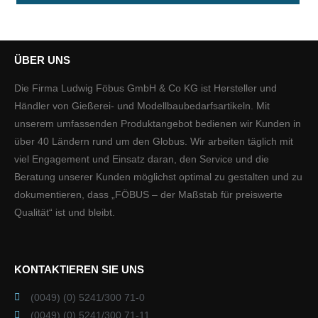
ÜBER UNS
Die Firma Ludwig Föbus GmbH & Co KG ist Hersteller und
Händler von Gießerei- und Modellbaubedarfsartikeln. Mit
unserem umfassenden Produktangebot bedienen wir Kunden in
über 40 Ländern rund um den Globus. Wir arbeiten täglich mit
viel Engagement und Einsatz daran, den Service und die
Beratung unserer Kunden möglichst optimal zu gestalten und zu
dokumentieren, dass „FÖBUS – der Maßstab für preiswerte
Qualität“ ist und bleibt.
KONTAKTIEREN SIE UNS
(0049) (0) 5241/300 71-0
(0049) (0) 5241/300 71-11