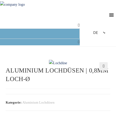
DE
EN
FR
ES
IT
ALUMINIUM LOCHDÜSEN | 0,8MM
🔍
LOCH-Ø
Kategorie:
Aluminium Lochdüsen