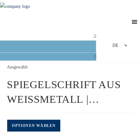
DE
EN
FR
Ausgewählt:
ES
SPIEGELSCHRIFT AUS
IT
WEISSMETALL |…
OPTIONEN WÄHLEN