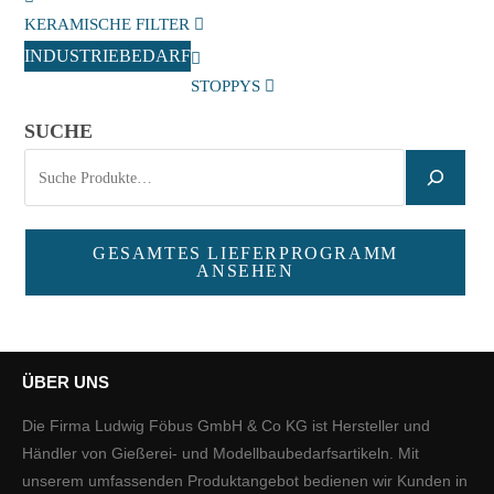
KERAMISCHE FILTER
INDUSTRIEBEDARF
STOPPYS
SUCHE
GESAMTES LIEFERPROGRAMM
ANSEHEN
ÜBER UNS
Die Firma Ludwig Föbus GmbH & Co KG ist Hersteller und
Händler von Gießerei- und Modellbaubedarfsartikeln. Mit
unserem umfassenden Produktangebot bedienen wir Kunden in