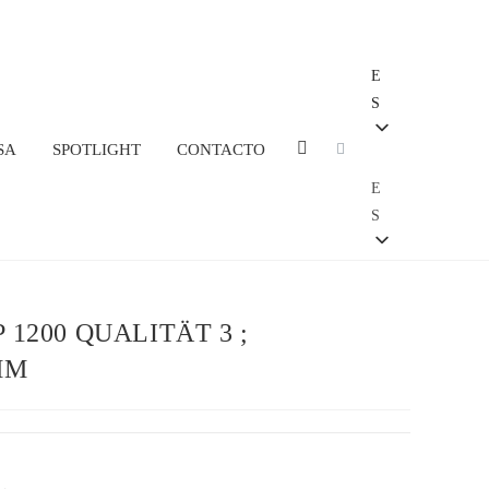
E
S
SA
SPOTLIGHT
CONTACTO
E
S
1200 QUALITÄT 3 ; W
M