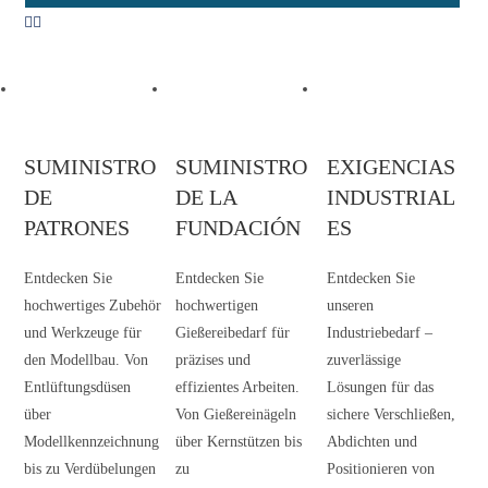
SUMINISTRO
SUMINISTRO
EXIGENCIAS
DE
DE LA
INDUSTRIAL
PATRONES
FUNDACIÓN
ES
Entdecken Sie
Entdecken Sie
Entdecken Sie
hochwertiges Zubehör
hochwertigen
unseren
und Werkzeuge für
Gießereibedarf für
Industriebedarf –
den Modellbau. Von
präzises und
zuverlässige
Entlüftungsdüsen
effizientes Arbeiten.
Lösungen für das
über
Von Gießereinägeln
sichere Verschließen,
Modellkennzeichnung
über Kernstützen bis
Abdichten und
bis zu Verdübelungen
zu
Positionieren von