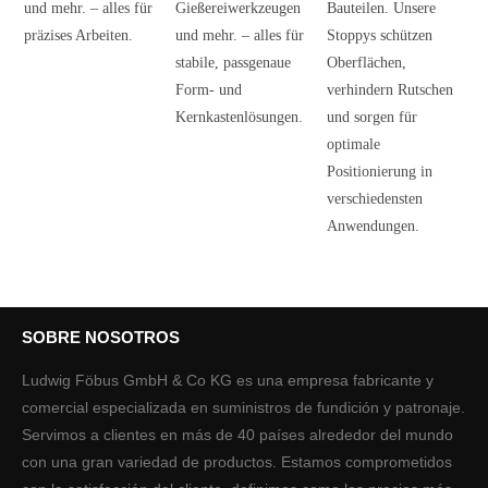
und mehr. – alles für
Gießereiwerkzeugen
Bauteilen. Unsere
präzises Arbeiten.
und mehr. – alles für
Stoppys schützen
stabile, passgenaue
Oberflächen,
Form- und
verhindern Rutschen
Kernkastenlösungen.
und sorgen für
optimale
Positionierung in
verschiedensten
Anwendungen.
SOBRE NOSOTROS
Ludwig Föbus GmbH & Co KG es una empresa fabricante y
comercial especializada en suministros de fundición y patronaje.
Servimos a clientes en más de 40 países alrededor del mundo
con una gran variedad de productos. Estamos comprometidos