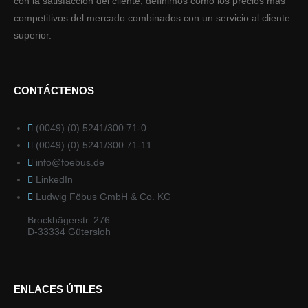
con la satisfacción del cliente, definimos como los precios más
competitivos del mercado combinados con un servicio al cliente
superior.
CONTÁCTENOS
(0049) (0) 5241/300 71-0
(0049) (0) 5241/300 71-11
info@foebus.de
LinkedIn
Ludwig Föbus GmbH & Co. KG
Brockhägerstr. 276
D-33334 Gütersloh
ENLACES ÚTILES