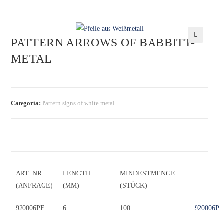
PATTERN ARROWS OF BABBITT-
🔍
METAL
Categoría:
Pattern signs of white metal
ART. NR.
LENGTH
MINDESTMENGE
(ANFRAGE)
(MM)
(STÜCK)
920006PF
6
100
920006