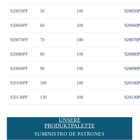
920050PF
50
100
920050
920060PF
60
100
920060
920070PF
70
100
920070
920080PF
80
100
920080
920090PF
90
100
920090
920100PF
100
100
920100
920130PF
130
100
920130
UNSERE
PRODUKTPALETTE
SUMINISTRO DE PATRONES