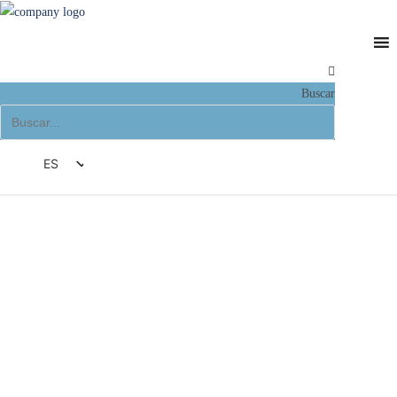
Buscar
ES
DE
INNOVACIÓN DE PRODUCTO "SINTERED WAVE-
EN
SLOTTED VENTS"
FR
IT