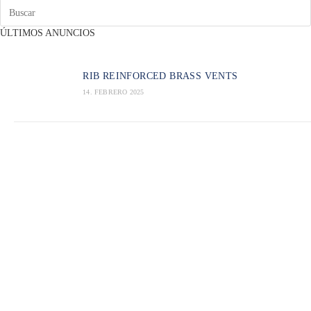
ÚLTIMOS ANUNCIOS
RIB REINFORCED BRASS VENTS
14. FEBRERO 2025
INNOVACIÓN DE PRODUCTO "FÖBUSHOT"
13. FEBRERO 2025
SOBRE NOSOTROS
Ludwig Föbus GmbH & Co KG es una empresa fabricante y comercial
especializada en suministros de fundición y patronaje. Servimos a
clientes en más de 40 países alrededor del mundo con una gran
variedad de productos. Estamos comprometidos con la satisfacción
del cliente, definimos como los precios más competitivos del mercado
combinados con un servicio al cliente superior.