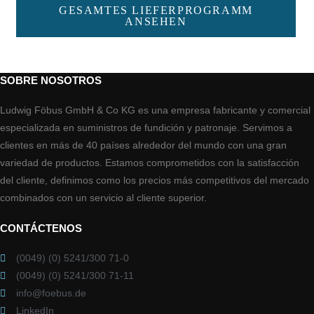
GESAMTES LIEFERPROGRAMM
ANSEHEN
SOBRE NOSOTROS
Ludwig Föbus GmbH & Co KG es una empresa fabricante y comercial
especializada en suministros de fundición y patronaje. Servimos a
clientes en más de 40 países alrededor del mundo con una gran
variedad de productos. Estamos comprometidos con la satisfacción
del cliente, definimos como los precios más competitivos del mercado
combinados con un servicio al cliente superior.
CONTÁCTENOS
(0049) (0) 5241/300 71-0
(0049) (0) 5241/300 71-11
info@foebus.de
LinkedIn