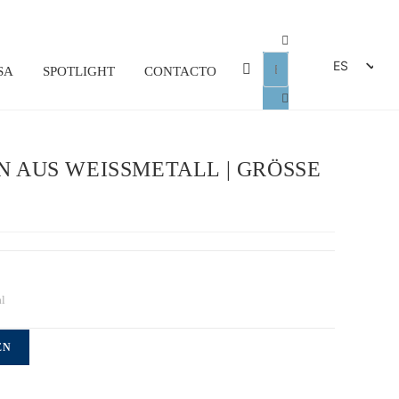
ES
SA
SPOTLIGHT
CONTACTO
DE
EN
FR
 AUS WEISSMETALL | GRÖSSE 6
IT
al
EN