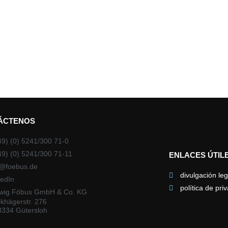
ÁCTENOS
49) (0) 5241/300 71-0
49) (0) 5241/300 71-11
ENLACES ÚTIL
o@foebus.de
divulgación leg
kedIn
política de pri
wig Föbus GmbH & Co. KG
khägerstr. 276
3334 Gütersloh