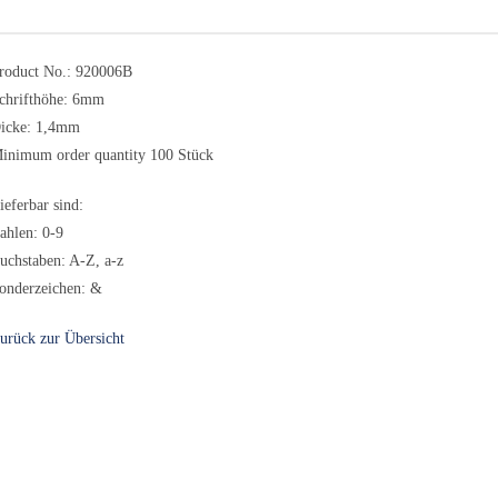
roduct No.: 920006B
chrifthöhe: 6mm
icke: 1,4mm
inimum order quantity 100 Stück
ieferbar sind:
ahlen: 0-9
uchstaben: A-Z, a-z
onderzeichen: &
urück zur Übersicht