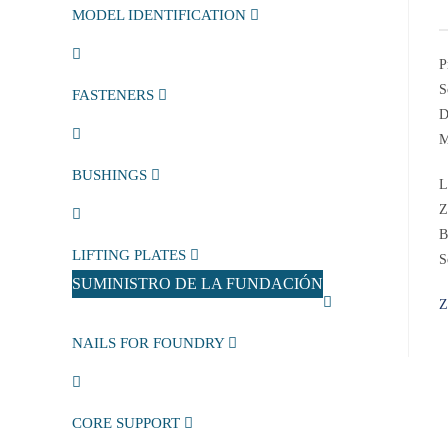
MODEL IDENTIFICATION
P
S
FASTENERS
D
M
BUSHINGS
L
Z
B
LIFTING PLATES
S
SUMINISTRO DE LA FUNDACIÓN
Z
NAILS FOR FOUNDRY
CORE SUPPORT