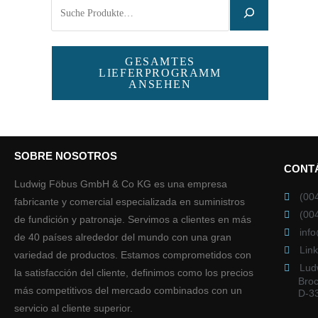
GESAMTES
LIEFERPROGRAMM
ANSEHEN
SOBRE NOSOTROS
CONT
Ludwig Föbus GmbH & Co KG es una empresa
(00
fabricante y comercial especializada en suministros
(00
de fundición y patronaje. Servimos a clientes en más
inf
de 40 países alrededor del mundo con una gran
Lin
variedad de productos. Estamos comprometidos con
Lud
la satisfacción del cliente, definimos como los precios
Broc
más competitivos del mercado combinados con un
D-3
servicio al cliente superior.