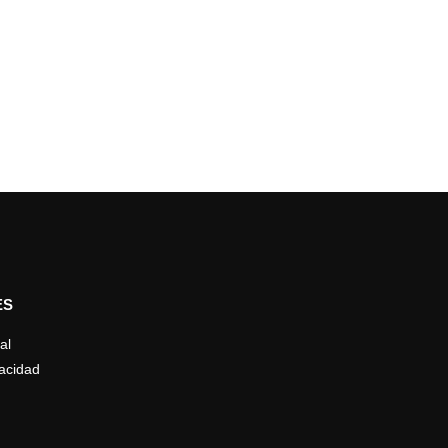
ES
al
vacidad