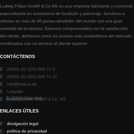
Ludwig Föbus GmbH & Co KG es una empresa fabricante y comercial
especializada en suministros de fundición y patronaje. Servimos a
clientes en más de 40 países alrededor del mundo con una gran
variedad de productos. Estamos comprometidos con la satisfacción
del cliente, definimos como los precios más competitivos del mercado
combinados con un servicio al cliente superior.
CONTÁCTENOS
(0049) (0) 5241/300 71-0
(0049) (0) 5241/300 71-11
info@foebus.de
LinkedIn
D-33334 Gütersloh
Brockhägerstr. 276
Ludwig Föbus GmbH & Co. KG
ENLACES ÚTILES
divulgación legal
política de privacidad