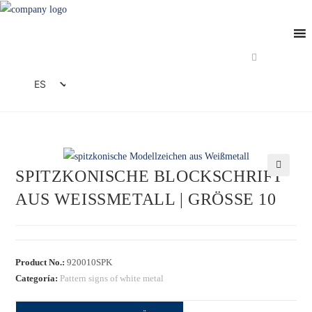
Saltar
al
contenido
ES
DE
EN
FR
SPITZKONISCHE BLOCKSCHRIFT
IT
🔍
AUS WEISSMETALL | GRÖSSE 10
Product No.:
920010SPK
Categoría:
Pattern signs of white metal