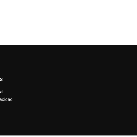
ES
al
vacidad