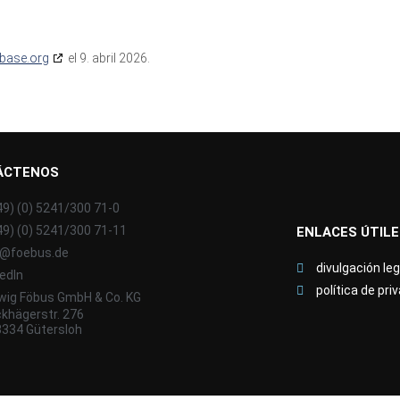
base.org
el 9. abril 2026.
ÁCTENOS
49) (0) 5241/300 71-0
49) (0) 5241/300 71-11
ENLACES ÚTIL
o@foebus.de
divulgación leg
kedIn
política de pri
wig Föbus GmbH & Co. KG
khägerstr. 276
3334 Gütersloh