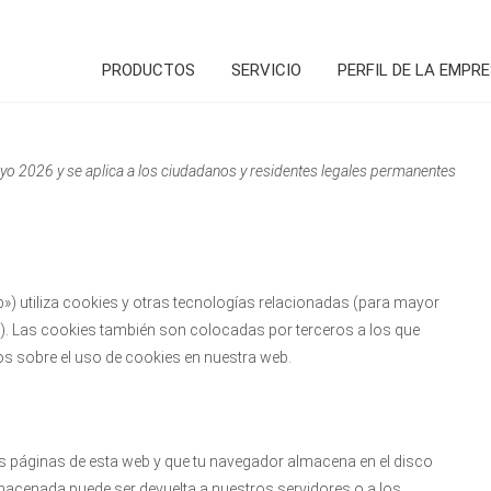
PRODUCTOS
SERVICIO
PERFIL DE LA EMPR
mayo 2026 y se aplica a los ciudadanos y residentes legales permanentes
b») utiliza cookies y otras tecnologías relacionadas (para mayor
. Las cookies también son colocadas por terceros a los que
s sobre el uso de cookies en nuestra web.
s páginas de esta web y que tu navegador almacena en el disco
macenada puede ser devuelta a nuestros servidores o a los