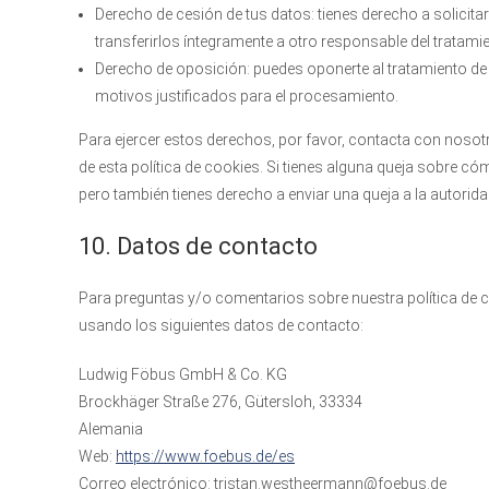
Derecho de cesión de tus datos: tienes derecho a solicita
transferirlos íntegramente a otro responsable del tratami
Derecho de oposición: puedes oponerte al tratamiento d
motivos justificados para el procesamiento.
Para ejercer estos derechos, por favor, contacta con nosotro
de esta política de cookies. Si tienes alguna queja sobre c
pero también tienes derecho a enviar una queja a la autorida
10. Datos de contacto
Para preguntas y/o comentarios sobre nuestra política de c
usando los siguientes datos de contacto:
Ludwig Föbus GmbH & Co. KG
Brockhäger Straße 276, Gütersloh, 33334
Alemania
Web:
https://www.foebus.de/es
Correo electrónico:
tristan.westheermann@
foebus.de