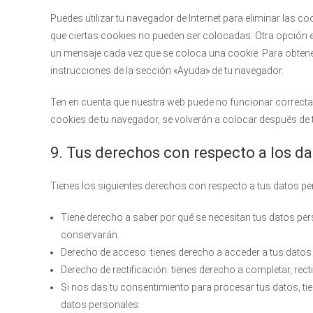
Puedes utilizar tu navegador de Internet para eliminar las
que ciertas cookies no pueden ser colocadas. Otra opción e
un mensaje cada vez que se coloca una cookie. Para obten
instrucciones de la sección «Ayuda» de tu navegador.
Ten en cuenta que nuestra web puede no funcionar correctam
cookies de tu navegador, se volverán a colocar después de 
9. Tus derechos con respecto a los d
Tienes los siguientes derechos con respecto a tus datos pe
Tiene derecho a saber por qué se necesitan tus datos pe
conservarán.
Derecho de acceso: tienes derecho a acceder a tus dat
Derecho de rectificación: tienes derecho a completar, rec
Si nos das tu consentimiento para procesar tus datos, ti
datos personales.