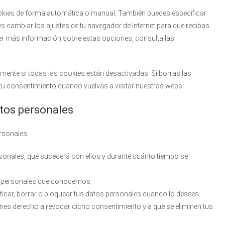
 cookies de forma automática o manual. También puedes especificar
s cambiar los ajustes de tu navegador de Internet para que recibas
er más información sobre estas opciones, consulta las
ente si todas las cookies están desactivadas. Si borras las
tu consentimiento cuando vuelvas a visitar nuestras webs.
atos personales
rsonales:
rsonales, qué sucederá con ellos y durante cuánto tiempo se
os personales que conocemos.
tificar, borrar o bloquear tus datos personales cuando lo desees.
enes derecho a revocar dicho consentimiento y a que se eliminen tus