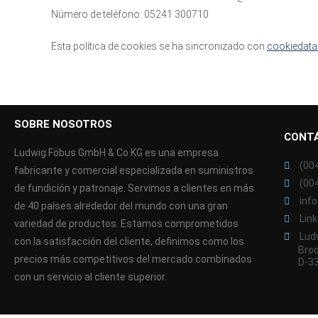
Número de teléfono: 05241 300710
Esta política de cookies se ha sincronizado con
cookiedata
SOBRE NOSOTROS
CONT
Ludwig Föbus GmbH & Co KG es una empresa
(00
fabricante y comercial especializada en suministros
(00
de fundición y patronaje. Servimos a clientes en más
inf
de 40 países alrededor del mundo con una gran
Lin
variedad de productos. Estamos comprometidos
Lud
con la satisfacción del cliente, definimos como los
Broc
precios más competitivos del mercado combinados
D-3
con un servicio al cliente superior.