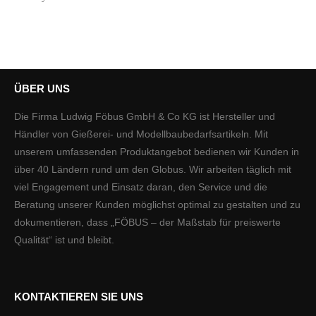
ÜBER UNS
Die Firma Ludwig Föbus GmbH & Co KG ist Hersteller und
Händler von Gießerei- und Modellbaubedarfsartikeln. Mit
unserem umfassenden Produktangebot bedienen wir Kunden in
über 40 Ländern rund um den Globus. Wir arbeiten täglich mit
viel Engagement und Einsatz daran, den Service und die
Beratung unserer Kunden möglichst optimal zu gestalten und zu
dokumentieren, dass „FÖBUS – der Maßstab für preiswerte
Qualität“ ist und bleibt.
KONTAKTIEREN SIE UNS