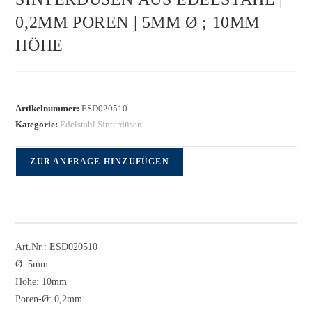
0,2MM POREN | 5MM Ø ; 10MM
HÖHE
Artikelnummer:
ESD020510
Kategorie:
Edelstahl Sinterdüsen
ZUR ANFRAGE HINZUFÜGEN
Art.Nr.: ESD020510
Ø: 5mm
Höhe: 10mm
Poren-Ø: 0,2mm