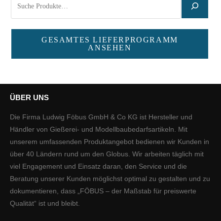
GESAMTES LIEFERPROGRAMM
ANSEHEN
ÜBER UNS
Die Firma Ludwig Föbus GmbH & Co KG ist Hersteller und
Händler von Gießerei- und Modellbaubedarfsartikeln. Mit
unserem umfassenden Produktangebot bedienen wir Kunden in
über 40 Ländern rund um den Globus. Wir arbeiten täglich mit
viel Engagement und Einsatz daran, den Service und die
Beratung unserer Kunden möglichst optimal zu gestalten und zu
dokumentieren, dass „FÖBUS – der Maßstab für preiswerte
Qualität“ ist und bleibt.